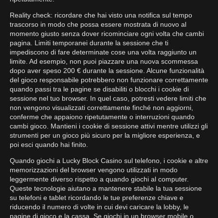
Reality check: ricordare che hai visto una notifica sul tempo
trascorso in modo che possa essere mostrata di nuovo al
momento giusto senza dover ricominciare ogni volta che cambi
pagina. Limiti temporanei durante la sessione che ti
impediscono di fare determinate cose una volta raggiunto un
limite. Ad esempio, non puoi piazzare una nuova scommessa
dopo aver speso 200 € durante la sessione. Alcune funzionalità
del gioco responsabile potrebbero non funzionare correttamente
quando passi tra le pagine se disabiliti o blocchi i cookie di
sessione nel tuo browser. In quel caso, potresti vedere limiti che
non vengono visualizzati correttamente finché non aggiorni,
conferme che appaiono ripetutamente o interruzioni quando
cambi gioco. Mantieni i cookie di sessione attivi mentre utilizzi gli
strumenti per un gioco più sicuro per la migliore esperienza, e
poi esci quando hai finito.
Quando giochi a Lucky Block Casino sul telefono, i cookie e altre
memorizzazioni del browser vengono utilizzati in modo
leggermente diverso rispetto a quando giochi al computer.
Queste tecnologie aiutano a mantenere stabile la tua sessione
su telefoni e tablet ricordando le tue preferenze chiave e
riducendo il numero di volte in cui devi caricare la lobby, le
pagine di gioco e la cassa. Se giochi in un browser mobile o