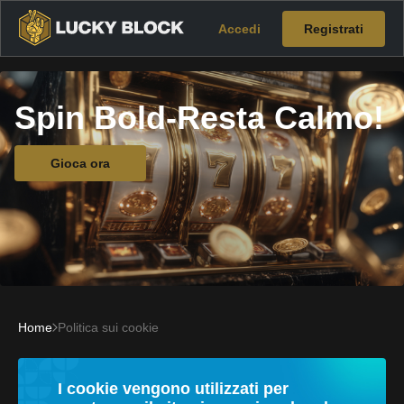
Accedi
Registrati
Spin Bold-Resta Calmo!
Gioca ora
Home
Politica sui cookie
I cookie vengono utilizzati per