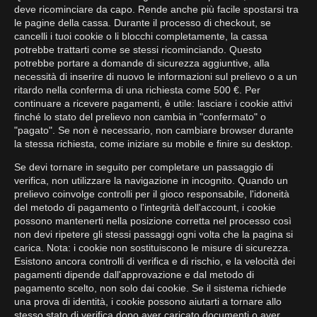
deve ricominciare da capo. Rende anche più facile spostarsi tra
le pagine della cassa. Durante il processo di checkout, se
cancelli i tuoi cookie o li blocchi completamente, la cassa
potrebbe trattarti come se stessi ricominciando. Questo
potrebbe portare a domande di sicurezza aggiuntive, alla
necessità di inserire di nuovo le informazioni sul prelievo o a un
ritardo nella conferma di una richiesta come 500 €. Per
continuare a ricevere pagamenti, è utile: lasciare i cookie attivi
finché lo stato del prelievo non cambia in "confermato" o
"pagato". Se non è necessario, non cambiare browser durante
la stessa richiesta, come iniziare su mobile e finire su desktop.
Se devi tornare in seguito per completare un passaggio di
verifica, non utilizzare la navigazione in incognito. Quando un
prelievo coinvolge controlli per il gioco responsabile, l'idoneità
del metodo di pagamento o l'integrità dell'account, i cookie
possono mantenerti nella posizione corretta nel processo così
non devi ripetere gli stessi passaggi ogni volta che la pagina si
carica. Nota: i cookie non sostituiscono le misure di sicurezza.
Esistono ancora controlli di verifica e di rischio, e la velocità dei
pagamenti dipende dall'approvazione e dal metodo di
pagamento scelto, non solo dai cookie. Se il sistema richiede
una prova di identità, i cookie possono aiutarti a tornare allo
stesso stato di verifica dopo aver caricato documenti o aver