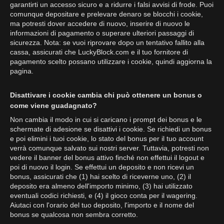
garantirti un accesso sicuro e a ridurre i falsi avvisi di frode. Puoi
comunque depositare e prelevare denaro se blocchi i cookie,
ma potresti dover accedere di nuovo, inserire di nuovo le
informazioni di pagamento o superare ulteriori passaggi di
sicurezza. Nota: se vuoi riprovare dopo un tentativo fallito alla
cassa, assicurati che LuckyBlock.com e il tuo fornitore di
pagamento scelto possano utilizzare i cookie, quindi aggiorna la
pagina.
Disattivare i cookie cambia chi può ottenere un bonus o
come viene guadagnato?
Non cambia il modo in cui si caricano i prompt dei bonus e le
schermate di adesione se disattivi i cookie. Se richiedi un bonus
e poi elimini i tuoi cookie, lo stato del bonus per il tuo account
verrà comunque salvato sui nostri server. Tuttavia, potresti non
vedere il banner del bonus attivo finché non effettui il logout e
poi di nuovo il login. Se effettui un deposito e non ricevi un
bonus, assicurati che (1) hai scelto di riceverne uno, (2) il
deposito era almeno dell'importo minimo, (3) hai utilizzato
eventuali codici richiesti, e (4) il gioco conta per il wagering.
Aiutaci con l'orario del tuo deposito, l'importo e il nome del
bonus se qualcosa non sembra corretto.