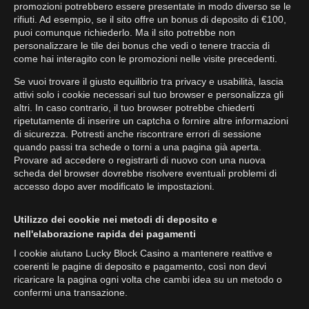
promozioni potrebbero essere presentate in modo diverso se le
rifiuti. Ad esempio, se il sito offre un bonus di deposito di €100,
puoi comunque richiederlo. Ma il sito potrebbe non
personalizzare le tile dei bonus che vedi o tenere traccia di
come hai interagito con le promozioni nelle visite precedenti.
Se vuoi trovare il giusto equilibrio tra privacy e usabilità, lascia
attivi solo i cookie necessari sul tuo browser e personalizza gli
altri. In caso contrario, il tuo browser potrebbe chiederti
ripetutamente di inserire un captcha o fornire altre informazioni
di sicurezza. Potresti anche riscontrare errori di sessione
quando passi tra schede o torni a una pagina già aperta.
Provare ad accedere o registrarti di nuovo con una nuova
scheda del browser dovrebbe risolvere eventuali problemi di
accesso dopo aver modificato le impostazioni.
Utilizzo dei cookie nei metodi di deposito e
nell'elaborazione rapida dei pagamenti
I cookie aiutano Lucky Block Casino a mantenere reattive e
coerenti le pagine di deposito e pagamento, così non devi
ricaricare la pagina ogni volta che cambi idea su un metodo o
confermi una transazione.