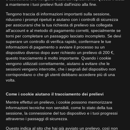
a mantenere i tuoi prelievi fluidi dall'inizio alla fine.
Tengono traccia di informazioni importanti sulla sessione,
riducono i prompt ripetuti e aiutano con i controlli di sicurezza
per assicurarsi che la tua richiesta di prelievo sia collegata
all'account e al metodo di pagamento corretti, specialmente se
torni per completare un passaggio lasciato incompleto. Se devi
superare un controllo di verifica rapido, confermare le tue
informazioni di pagamento o avviare il processo su un
dispositivo diverso dopo aver richiesto un prelievo di 200 €,
questo tracciamento è molto importante. Quando i cookie
vengono utilizzati correttamente, aiutano a evitare che le
sessioni vengano interrotte, che i segnali del dispositivo non
corrispondano o che gli utenti debbano accedere più di una
volta.
Come i cookie aiutano il tracciamento dei prelievi
Mentre effettui un prelievo, i cookie possono memorizzare
informazioni tecniche non sensibili, come lo stato della tua
sessione, la connessione del tuo dispositivo e i tuoi progressi
attraverso i passaggi di sicurezza.
Questo indica al sito che hai già avviato un prelievo, così non