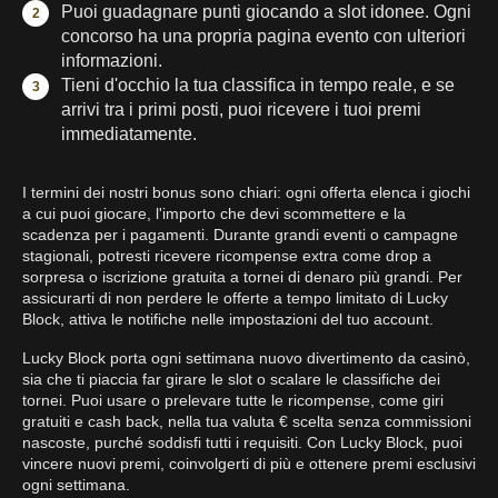
Puoi guadagnare punti giocando a slot idonee. Ogni
concorso ha una propria pagina evento con ulteriori
informazioni.
Tieni d'occhio la tua classifica in tempo reale, e se
arrivi tra i primi posti, puoi ricevere i tuoi premi
immediatamente.
I termini dei nostri bonus sono chiari: ogni offerta elenca i giochi
a cui puoi giocare, l'importo che devi scommettere e la
scadenza per i pagamenti. Durante grandi eventi o campagne
stagionali, potresti ricevere ricompense extra come drop a
sorpresa o iscrizione gratuita a tornei di denaro più grandi. Per
assicurarti di non perdere le offerte a tempo limitato di Lucky
Block, attiva le notifiche nelle impostazioni del tuo account.
Lucky Block porta ogni settimana nuovo divertimento da casinò,
sia che ti piaccia far girare le slot o scalare le classifiche dei
tornei. Puoi usare o prelevare tutte le ricompense, come giri
gratuiti e cash back, nella tua valuta € scelta senza commissioni
nascoste, purché soddisfi tutti i requisiti. Con Lucky Block, puoi
vincere nuovi premi, coinvolgerti di più e ottenere premi esclusivi
ogni settimana.