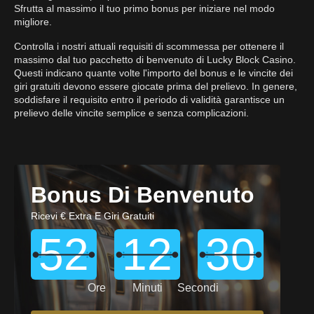
Sfrutta al massimo il tuo primo bonus per iniziare nel modo
migliore.
Controlla i nostri attuali requisiti di scommessa per ottenere il
massimo dal tuo pacchetto di benvenuto di Lucky Block Casino.
Questi indicano quante volte l'importo del bonus e le vincite dei
giri gratuiti devono essere giocate prima del prelievo. In genere,
soddisfare il requisito entro il periodo di validità garantisce un
prelievo delle vincite semplice e senza complicazioni.
Bonus Di Benvenuto
Ricevi € Extra E Giri Gratuiti
52
12
28
Ore
Minuti
Secondi