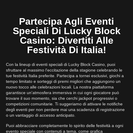
Partecipa Agli Eventi
Speciali Di Lucky Block
Casino: Divertiti Alle
Festività Di Italia!
Con la lineup di eventi speciali di Lucky Block Casino, puoi
sfruttare al massimo l'eccitazione della stagione celebrando le
tue festività Italia preferite. Partecipa a tornei esclusivi, giochi a
tempo limitato e sorteggi di premi migliori che aggiungono un
nuovo tocco alle celebrazioni locali. La nostra piattaforma
garantisce un'atmosfera immersiva in cui ogni giocatore può
trovare il suo momento, sia che cerchi jackpot progressivi o
competizioni comunitarie. Ti suggeriamo di attivare le notifiche
degli eventi per non perdere mai una scadenza di registrazione
o un vantaggio di accesso anticipato.
Puoi abbracciare completamente lo spirito delle festività a ogni
evento speciale con contenuti a tema, come grafica