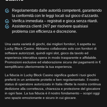
Regolamentato dalle autorità competenti, garantendo
la conformità con le leggi locali sul gioco d'azzardo.
Verifica immediata – registrati e gioca senza ritardi.
Assistenza clienti 24/7 per risolvere qualsiasi
problema con efficienza e discrezione.
Una vasta varietà di giochi, dai migliori fornitori, ti aspetta su
Lucky Block Casino. Abbiamo collaborato solo con fornitori di
software autorizzati, quindi ogni slot, gioco da tavolo ed
esperienza interattiva opera in modo trasparente e affidabile.
Promozioni esclusive ed elaborazione sicura dei pagamenti in €
semplificano ulteriormente la tua esperienza.
La fiducia in Lucky Block Casino significa goderti i tuoi giochi
preferiti in un ambiente protetto e ben regolamentato. Il nostro
status di operatore autorizzato in Italia riflette la nostra continua
dedizione alla correttezza, chiarezza e protezione del giocatore
in ogni fase. La tua fiducia è il nostro fondamento – scopri oggi
uno spazio emozionante e sicuro in cui giocare.