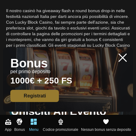
Il nostro casinò ha giveaway flash e round bonus drop-in nelle
festività nazionali Italia per darti ancora più possibilità di vincere.
Con Lucky Block Casino, fai sempre parte dell'azione, sia che
preferisca slot, giochi da tavolo o esclusivi eventi unici. Assicurati
di controllare la pagina delle promozioni per i termini dettagliati e
i montepremi, che vanno da giri gratuiti a bonus € consistenti
per i primi classificati. Gli eventi stagionali su Lucky Block Casino
creano momenti indimenticabili permettendoti di goderti sapori
locali autentici. Usa queste occasioni per provare nuovi giochi,
Bonus
incontrare altri fan e aumentare il tuo saldo con vincite ispirate
alla festa!
per primo deposito
1000€ + 250 FS
Registrati
Unisciti All'Evento
Ora
App
Bonus
Menu
Codice promozionale
Nessun bonus senza deposito
Festività Speciali Di Italia