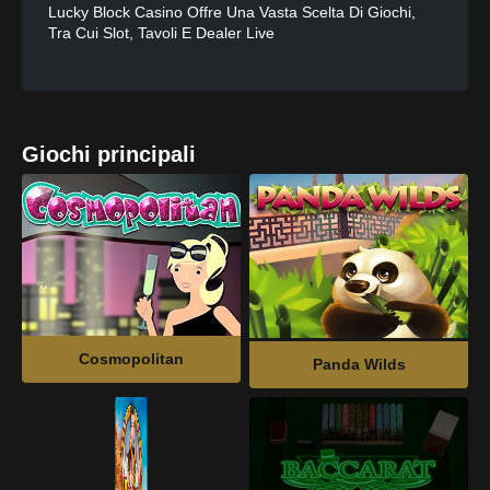
Lucky Block Casino Offre Una Vasta Scelta Di Giochi,
Tra Cui Slot, Tavoli E Dealer Live
Perché Dovresti Registrarti Sulla Nostra Piattaforma
Lucky Block Offre Offerte Settimanali Che Includono Giri
Gratuiti, Cash Back E Tornei
Giochi principali
Come Sfruttare Al Meglio Le Offerte Di Lucky Block
Unisciti Al Club Vip Di Lucky Block Casino: Ottieni
Ricompense Speciali
Vantaggi Speciali Per I Membri Vip
Gioca Con Fiducia Su Lucky Block Casino: Licenziato E
Sicuro In Italia
Cosmopolitan
Cosa Rende Speciale Lucky Block Casino
Panda Wilds
Vivi Il Gioco In Movimento Con La Versione Mobile Di
Lucky Block Casino
Funzionalità Della Piattaforma Mobile