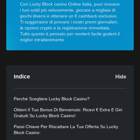
Con Lucky Block casino Online Italia, puoi ricevere
i tuoi soldi più velocemente, giocare a migliaia di
giochi diversi e ottenere un € cashback esclusivo.
Ti suggeriamo di provare i nostri premi giornalieri,
le opzioni crypto e la registrazione immediata.
Tutto questo è pensato per renderti facile goderti il
miglior intrattenimento.
Indice
Hide
Perché Scegliere Lucky Block Casino?
Ottieni Il Tuo Bonus Di Benvenuto: Ricevi € Extra E Giri
Gratuiti Su Lucky Block Casino!
Passi Chiave Per Riscattare La Tua Offerta Su Lucky
Block Casino: