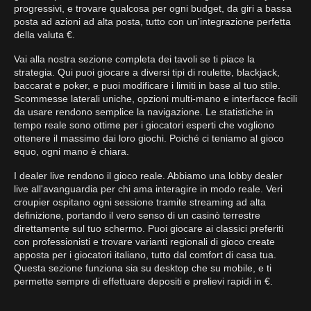
progressivi, e trovare qualcosa per ogni budget, da giri a bassa
posta ad azioni ad alta posta, tutto con un'integrazione perfetta
della valuta €.
Vai alla nostra sezione completa dei tavoli se ti piace la
strategia. Qui puoi giocare a diversi tipi di roulette, blackjack,
baccarat e poker, e puoi modificare i limiti in base al tuo stile.
Scommesse laterali uniche, opzioni multi-mano e interfacce facili
da usare rendono semplice la navigazione. Le statistiche in
tempo reale sono ottime per i giocatori esperti che vogliono
ottenere il massimo dai loro giochi. Poiché ci teniamo al gioco
equo, ogni mano è chiara.
I dealer live rendono il gioco reale. Abbiamo una lobby dealer
live all'avanguardia per chi ama interagire in modo reale. Veri
croupier ospitano ogni sessione tramite streaming ad alta
definizione, portando il vero senso di un casinò terrestre
direttamente sul tuo schermo. Puoi giocare ai classici preferiti
con professionisti e trovare varianti regionali di gioco create
apposta per i giocatori italiano, tutto dal comfort di casa tua.
Questa sezione funziona sia su desktop che su mobile, e ti
permette sempre di effettuare depositi e prelievi rapidi in €.