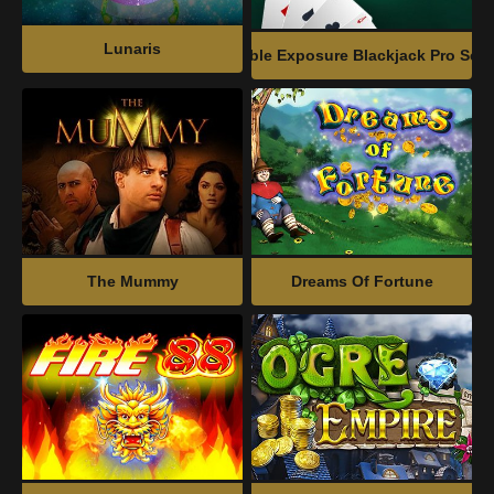
Lunaris
Double Exposure Blackjack Pro Seri
The Mummy
Dreams Of Fortune