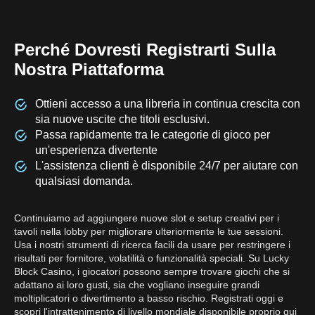
Perché Dovresti Registrarti Sulla
Nostra Piattaforma
Ottieni accesso a una libreria in continua crescita con
sia nuove uscite che titoli esclusivi.
Passa rapidamente tra le categorie di gioco per
un'esperienza divertente
L'assistenza clienti è disponibile 24/7 per aiutare con
qualsiasi domanda.
Continuiamo ad aggiungere nuove slot e setup creativi per i
tavoli nella lobby per migliorare ulteriormente le tue sessioni.
Usa i nostri strumenti di ricerca facili da usare per restringere i
risultati per fornitore, volatilità o funzionalità speciali. Su Lucky
Block Casino, i giocatori possono sempre trovare giochi che si
adattano ai loro gusti, sia che vogliano inseguire grandi
moltiplicatori o divertimento a basso rischio. Registrati oggi e
scopri l'intrattenimento di livello mondiale disponibile proprio qui