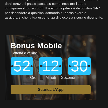
darti istruzioni passo-passo su come installare l'app e
configurare il tuo account. Il nostro helpdesk è disponibile 24/7
per rispondere a qualsiasi domanda tu possa avere e
assicurarsi che la tua esperienza di gioco sia sicura e divertente.
Bonus Mobile
L'offerta è valida:
52
12
28
Ore
Minuti
Secondi
Scarica L'App