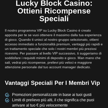
Lucky Block Casino:
Ottieni Ricompense
Speciali
Il nostro programma VIP su Lucky Block Casino è creato
apposta per te se vuoi ottenere il massimo dalla tua esperienza
di gioco. Quando ti unisci al nostro gruppo selezionato, ottieni
accesso immediato a funzionalità premium, vantaggi più rapidi e
un trattamento speciale che solo i nostri membri più preziosi
ricevono. Per passare al livello VIP successivo, ti suggeriamo di
soddisfare i requisiti minimi di deposito e gioco. Man mano che
sali, vedrai più ricompense, prelievi più veloci e maggiore
attenzione personale dal tuo account manager dedicato.
Vantaggi Speciali Per I Membri Vip
Promozioni personalizzate in base ai tuoi gusti
Limiti di prelievo più alti, il che significa che puoi
arrivare al tuo € più velocemente