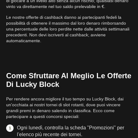
di giocare a un livello alto senza alcun rischio; qualsiasi denaro
vinto va direttamente nel tuo saldo prelevabile in €.
Le nostre offerte di cashback danno ai partecipanti fedeli la
possibilità di ottenere il massimo dal loro denaro rimborsando
una percentuale delle loro perdite nette dalle attività settimanali
precedenti. Non devi iscriverti al cashback; avviene
automaticamente.
Come Sfruttare Al Meglio Le Offerte
Di Lucky Block
Per rendere ancora migliore il tuo tempo su Lucky Block, dai
un'occhiata ai nostri tornei di slot rotanti, dove puoi vincere
grandi premi in denaro salendo in classifica. Ecco come
partecipare a questi concorsi speciali:
Ogni lunedì, controlla la scheda "Promozioni" per
l'elenco più recente dei tornei.