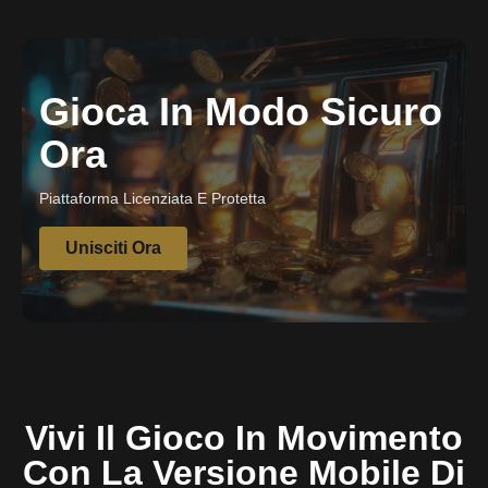
Gioca In Modo Sicuro
Ora
Piattaforma Licenziata E Protetta
Unisciti Ora
Vivi Il Gioco In Movimento
Con La Versione Mobile Di